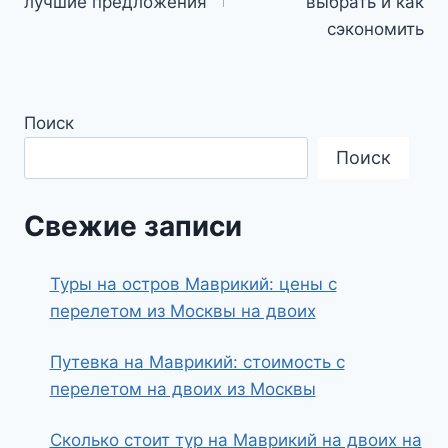
записям
лучшие предложения
выбрать и как
сэкономить
Поиск
Поиск
Свежие записи
Туры на остров Маврикий: цены с
перелетом из Москвы на двоих
Путевка на Маврикий: стоимость с
перелетом на двоих из Москвы
Сколько стоит тур на Маврикий на двоих на