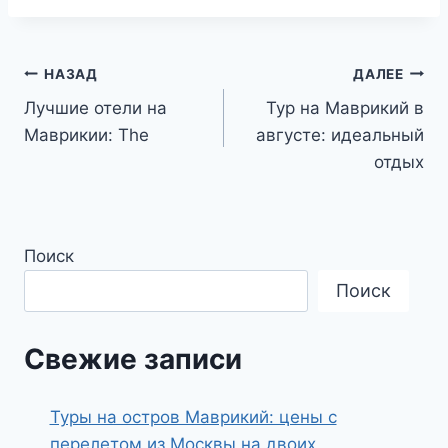
Навигация
НАЗАД
ДАЛЕЕ
Лучшие отели на
Тур на Маврикий в
по
Маврикии: The
августе: идеальный
записям
отдых
Поиск
Поиск
Свежие записи
Туры на остров Маврикий: цены с
перелетом из Москвы на двоих