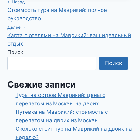
Навигация
Назад
Стоимость тура на Маврикий: полное
по
руководство
записям
Далее
Карта с отелями на Маврикий: ваш идеальный
отдых
Поиск
Поиск
Свежие записи
Туры на остров Маврикий: цены с
перелетом из Москвы на двоих
Путевка на Маврикий: стоимость с
перелетом на двоих из Москвы
Сколько стоит тур на Маврикий на двоих на
неделю?