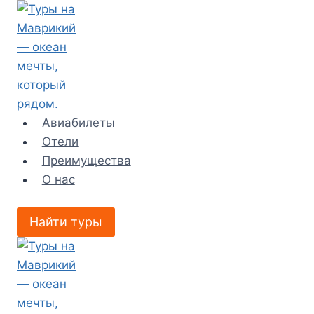
Перейти
к
содержимому
Авиабилеты
Отели
Преимущества
О нас
Найти туры