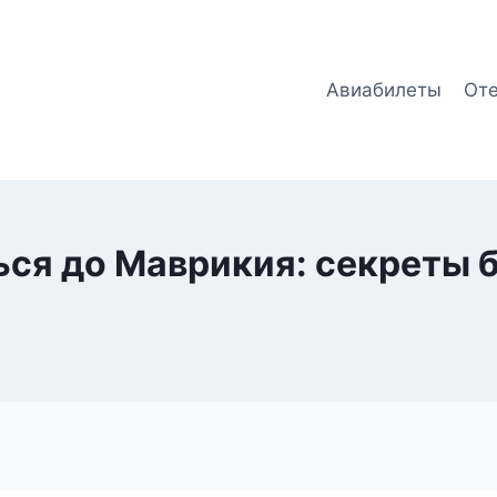
Авиабилеты
От
ься до Маврикия: секреты