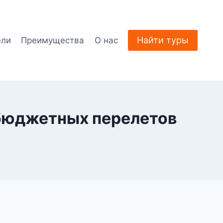
Найти туры
ели
Преимущества
О нас
 бюджетных перелетов