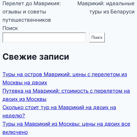
по
Перелет до Маврикия:
Маврикий: идеальные
отзывы и советы
туры из Беларуси
записям
путешественников
Поиск
Поиск
Свежие записи
Туры на остров Маврикий: цены с перелетом из
Москвы на двоих
Путевка на Маврикий: стоимость с перелетом на
двоих из Москвы
Сколько стоит тур на Маврикий на двоих на
неделю?
Туры на Маврикий из Москвы: цены на двоих все
включено