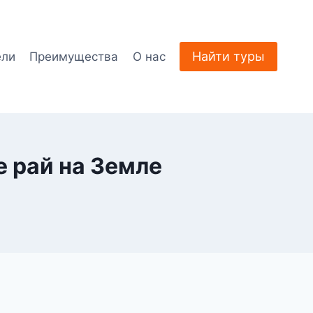
Найти туры
ели
Преимущества
О нас
 рай на Земле