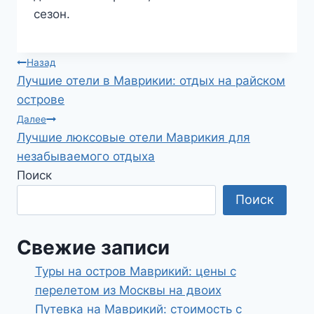
сезон.
Навигация
Назад
Лучшие отели в Маврикии: отдых на райском
по
острове
записям
Далее
Лучшие люксовые отели Маврикия для
незабываемого отдыха
Поиск
Поиск
Свежие записи
Туры на остров Маврикий: цены с
перелетом из Москвы на двоих
Путевка на Маврикий: стоимость с