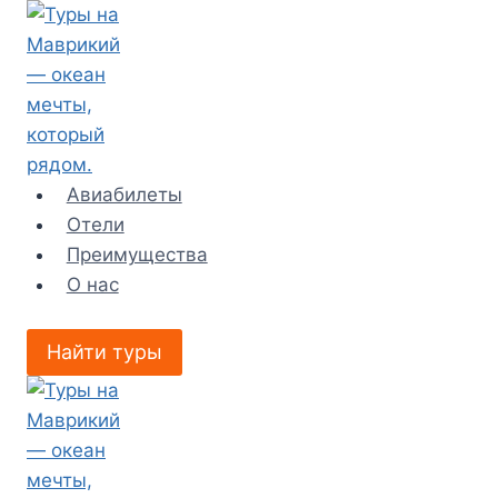
Перейти
к
содержимому
Авиабилеты
Отели
Преимущества
О нас
Найти туры