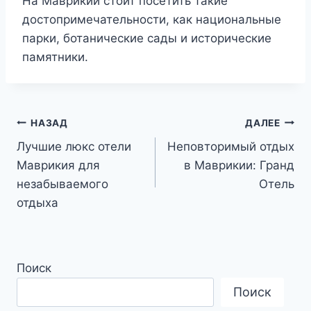
На Маврикии стоит посетить такие
достопримечательности, как национальные
парки, ботанические сады и исторические
памятники.
Навигация
НАЗАД
ДАЛЕЕ
Лучшие люкс отели
Неповторимый отдых
по
Маврикия для
в Маврикии: Гранд
записям
незабываемого
Отель
отдыха
Поиск
Поиск