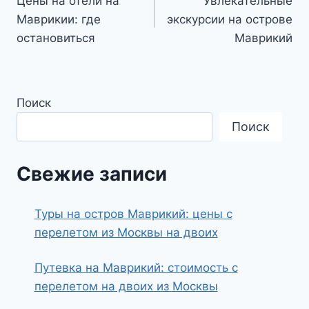
Цены на отели на
Увлекательные
по
Маврикии: где
экскурсии на острове
записям
остановиться
Маврикий
Поиск
Поиск
Свежие записи
Туры на остров Маврикий: цены с
перелетом из Москвы на двоих
Путевка на Маврикий: стоимость с
перелетом на двоих из Москвы