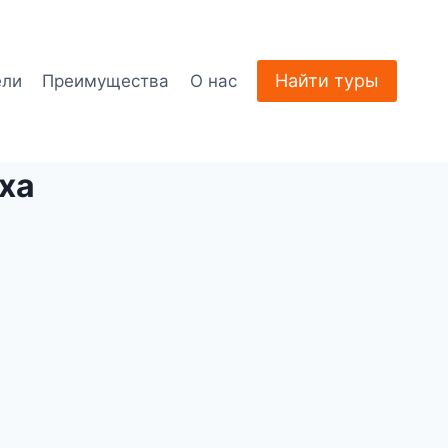
Найти туры
ели
Преимущества
О нас
ха