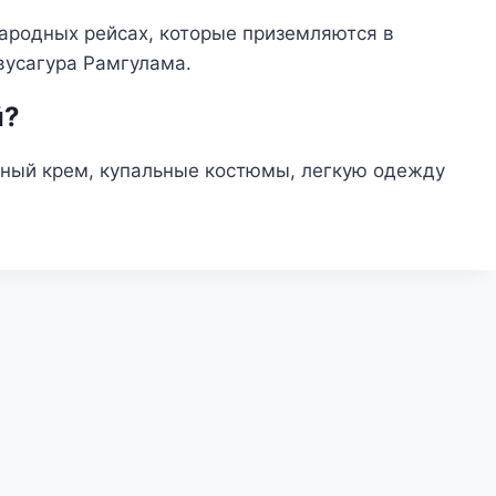
ародных рейсах, которые приземляются в
вусагура Рамгулама.
й?
тный крем, купальные костюмы, легкую одежду