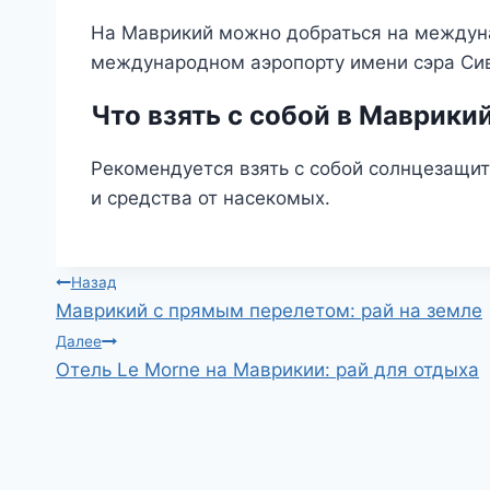
На Маврикий можно добраться на междун
международном аэропорту имени сэра Си
Что взять с собой в Маврики
Рекомендуется взять с собой солнцезащи
и средства от насекомых.
Навигация
Назад
Маврикий с прямым перелетом: рай на земле
по
Далее
Отель Le Morne на Маврикии: рай для отдыха
записям