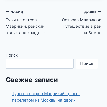
Навигация
НАЗАД
ДАЛЕЕ
Туры на остров
Острова Маврикия:
по
Маврикий: райский
Путешествие в рай
записям
отдых для каждого
на Земле
Поиск
Поиск
Свежие записи
Туры на остров Маврикий: цены с
перелетом из Москвы на двоих