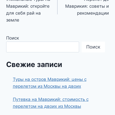
по
Маврикий: откройте
Маврикия: советы и
записям
для себя рай на
рекомендации
земле
Поиск
Поиск
Свежие записи
Туры на остров Маврикий: цены с
перелетом из Москвы на двоих
Путевка на Маврикий: стоимость с
перелетом на двоих из Москвы