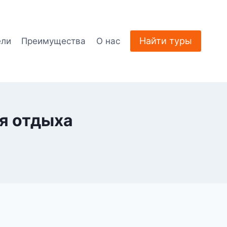
Найти туры
ели
Преимущества
О нас
ля отдыха