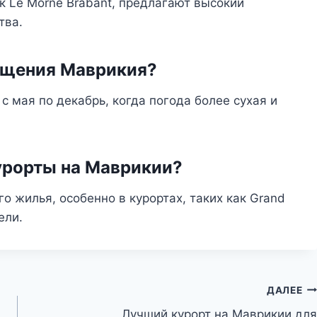
к Le Morne Brabant, предлагают высокий
тва.
ещения Маврикия?
 мая по декабрь, когда погода более сухая и
урорты на Маврикии?
о жилья, особенно в курортах, таких как Grand
ели.
ДАЛЕЕ
Лучший курорт на Маврикии для