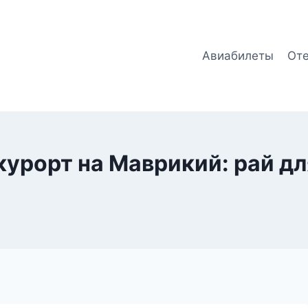
Авиабилеты
От
урорт на Маврикий: рай д