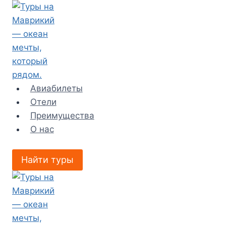
Перейти
к
содержимому
Авиабилеты
Отели
Преимущества
О нас
Найти туры