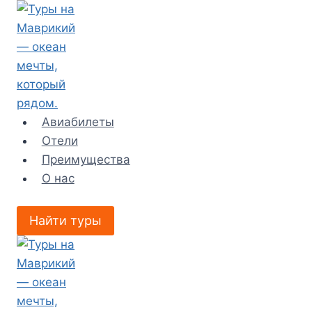
Перейти
к
содержимому
Авиабилеты
Отели
Преимущества
О нас
Найти туры