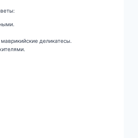
веты:
ными.
 маврикийские деликатесы.
жителями.