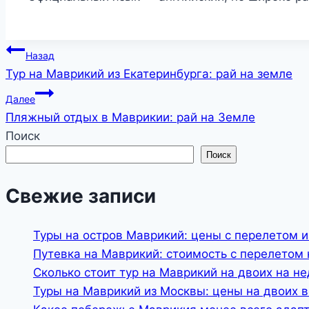
Навигация
Назад
Тур на Маврикий из Екатеринбурга: рай на земле
по
Далее
записям
Пляжный отдых в Маврикии: рай на Земле
Поиск
Поиск
Свежие записи
Туры на остров Маврикий: цены с перелетом и
Путевка на Маврикий: стоимость с перелетом 
Сколько стоит тур на Маврикий на двоих на н
Туры на Маврикий из Москвы: цены на двоих 