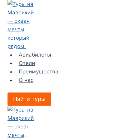
Перейти
к
содержимому
Авиабилеты
Отели
Преимущества
О нас
Найти туры