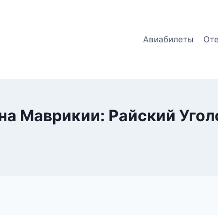
Авиабилеты
От
на Маврикии: Райский Уго