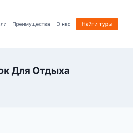
Найти туры
ели
Преимущества
О нас
лок Для Отдыха