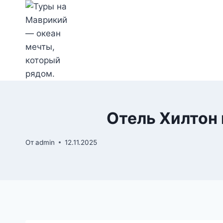
Перейти
к
содержимому
Отель Хилтон 
От
admin
12.11.2025