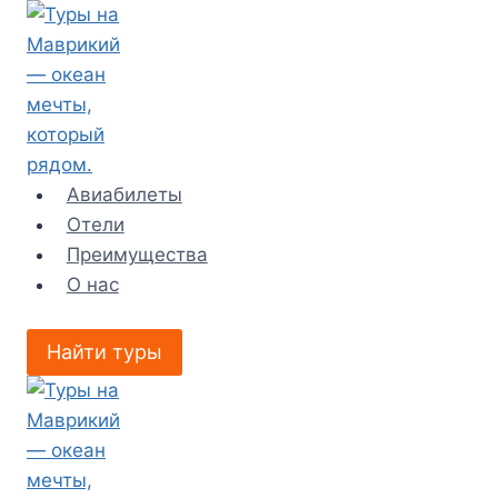
Перейти
к
содержимому
Авиабилеты
Отели
Преимущества
О нас
Найти туры