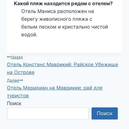
Какой пляж находится рядом с отелем?
Отель Маниса расположен на
берегу живописного пляжа с
белым песком и кристально чистой
водой.
Навигация
Назад
Отель Констанс Маврикий: Райское Убежище
по
на Острове
записям
Далее
Отель Меридиан на Маврикии: рай для
туристов
Поиск
Поиск