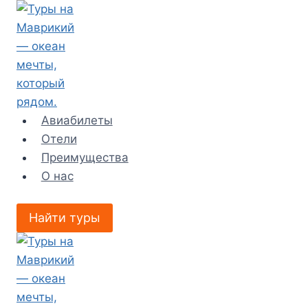
Перейти
к
содержимому
Авиабилеты
Отели
Преимущества
О нас
Найти туры