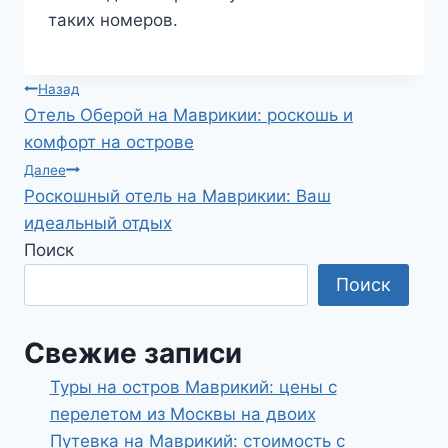
таких номеров.
Навигация
Назад
Отель Оберой на Маврикии: роскошь и
по
комфорт на острове
записям
Далее
Роскошный отель на Маврикии: Ваш
идеальный отдых
Поиск
Поиск
Свежие записи
Туры на остров Маврикий: цены с
перелетом из Москвы на двоих
Путевка на Маврикий: стоимость с