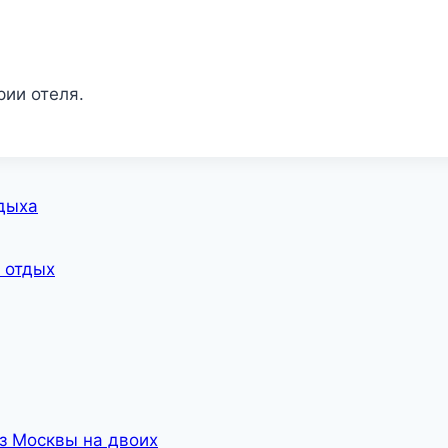
рии отеля.
дыха
 отдых
з Москвы на двоих