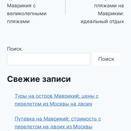
по
Маврикия с
пляжами на
записям
великолепными
Маврикии:
пляжами
идеальный отдых
Поиск
Поиск
Свежие записи
Туры на остров Маврикий: цены с
перелетом из Москвы на двоих
Путевка на Маврикий: стоимость с
перелетом на двоих из Москвы