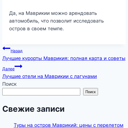
Да, на Маврикии можно арендовать
автомобиль, что позволит исследовать
остров в своем темпе.
Навигация
Назад
Лучшие курорты Маврикия: полная карта и советы
по
Далее
записям
Лучшие отели на Маврикии с лагунами
Поиск
Поиск
Свежие записи
Туры на остров Маврикий: цены с перелетом