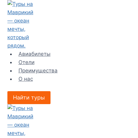
Перейти
к
содержимому
Авиабилеты
Отели
Преимущества
О нас
Найти туры