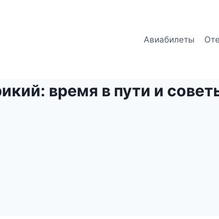
Авиабилеты
От
кий: время в пути и совет