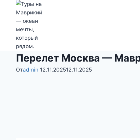
Перейти
к
содержимому
Перелет Москва — Маври
От
admin
12.11.2025
12.11.2025