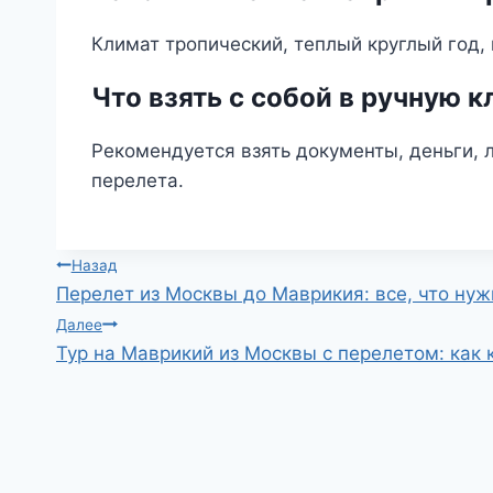
Климат тропический, теплый круглый год, 
Что взять с собой в ручную к
Рекомендуется взять документы, деньги, 
перелета.
Навигация
Назад
Перелет из Москвы до Маврикия: все, что нуж
по
Далее
Тур на Маврикий из Москвы с перелетом: как 
записям