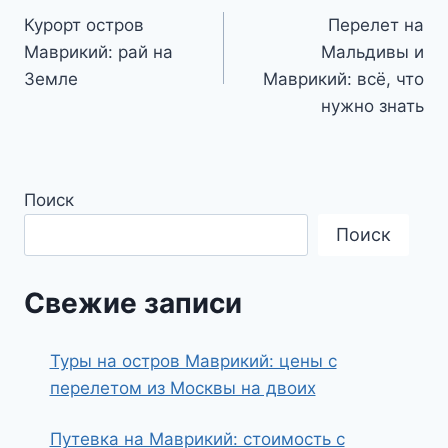
Курорт остров
Перелет на
по
Маврикий: рай на
Мальдивы и
записям
Земле
Маврикий: всё, что
нужно знать
Поиск
Поиск
Свежие записи
Туры на остров Маврикий: цены с
перелетом из Москвы на двоих
Путевка на Маврикий: стоимость с