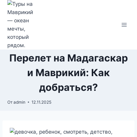
Перейти
к
содержимому
Перелет на Мадагаскар
и Маврикий: Как
добраться?
От
admin
12.11.2025