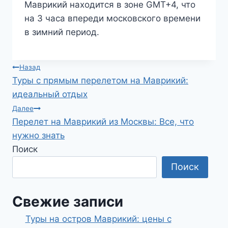
Маврикий находится в зоне GMT+4, что
на 3 часа впереди московского времени
в зимний период.
Навигация
Назад
Туры с прямым перелетом на Маврикий:
по
идеальный отдых
записям
Далее
Перелет на Маврикий из Москвы: Все, что
нужно знать
Поиск
Поиск
Свежие записи
Туры на остров Маврикий: цены с