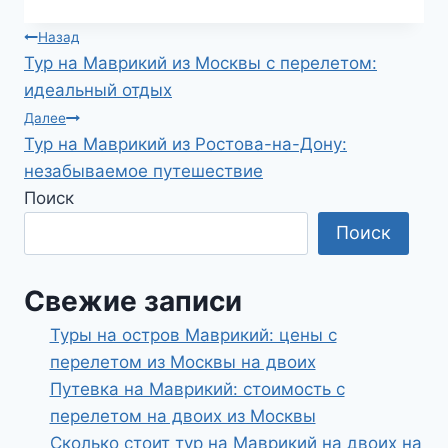
Навигация
Назад
Тур на Маврикий из Москвы с перелетом:
по
идеальный отдых
записям
Далее
Тур на Маврикий из Ростова-на-Дону:
незабываемое путешествие
Поиск
Поиск
Свежие записи
Туры на остров Маврикий: цены с
перелетом из Москвы на двоих
Путевка на Маврикий: стоимость с
перелетом на двоих из Москвы
Сколько стоит тур на Маврикий на двоих на