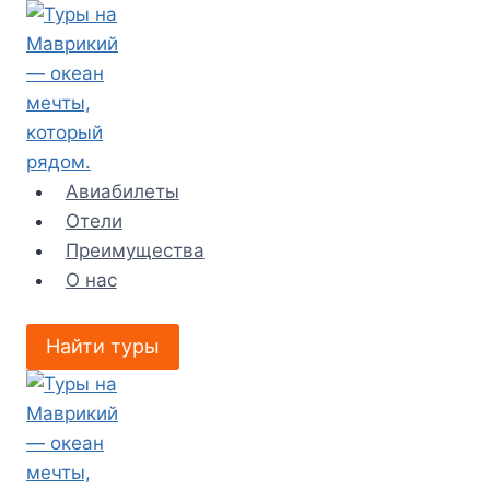
Перейти
к
содержимому
Авиабилеты
Отели
Преимущества
О нас
Найти туры