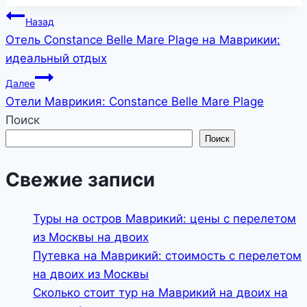
Навигация
Назад
Отель Constance Belle Mare Plage на Маврикии:
по
идеальный отдых
записям
Далее
Отели Маврикия: Constance Belle Mare Plage
Поиск
Поиск
Свежие записи
Туры на остров Маврикий: цены с перелетом
из Москвы на двоих
Путевка на Маврикий: стоимость с перелетом
на двоих из Москвы
Сколько стоит тур на Маврикий на двоих на