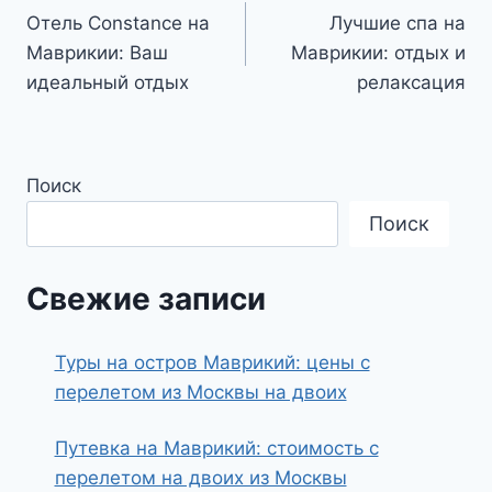
Отель Constance на
Лучшие спа на
по
Маврикии: Ваш
Маврикии: отдых и
записям
идеальный отдых
релаксация
Поиск
Поиск
Свежие записи
Туры на остров Маврикий: цены с
перелетом из Москвы на двоих
Путевка на Маврикий: стоимость с
перелетом на двоих из Москвы