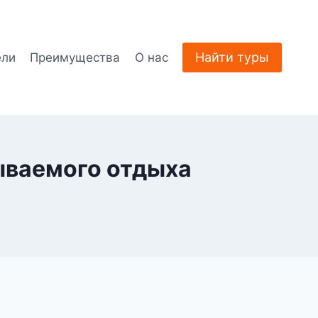
Найти туры
ели
Преимущества
О нас
ываемого отдыха