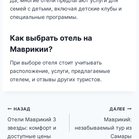
Да, многие отели предлагают услуги для
семей с детьми, включая детские клубы и
специальные программы.
Как выбрать отель на
Маврикии?
При выборе отеля стоит учитывать
расположение, услуги, предлагаемые
отелем, и отзывы других туристов.
Навигация
НАЗАД
ДАЛЕЕ
Отели Маврикий 3
Маврикий:
по
звезды: комфорт и
незабываемый тур из
записям
доступные цены
Самары