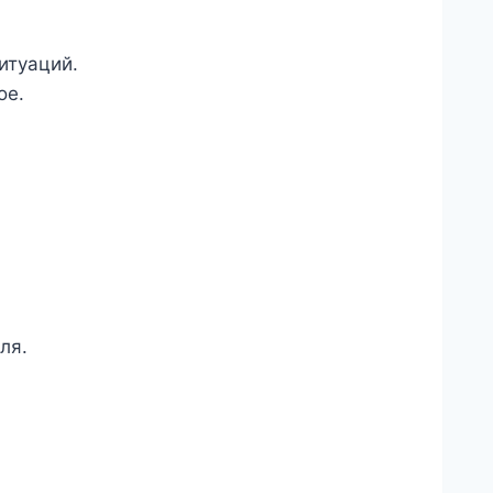
итуаций.
ое.
ля.