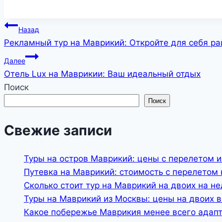
Навигация
Назад
Рекламный тур на Маврикий: Откройте для себя ра
по
Далее
записям
Отель Lux на Маврикии: Ваш идеальный отдых
Поиск
Поиск
Свежие записи
Туры на остров Маврикий: цены с перелетом и
Путевка на Маврикий: стоимость с перелетом 
Сколько стоит тур на Маврикий на двоих на н
Туры на Маврикий из Москвы: цены на двоих 
Какое побережье Маврикия менее всего адап