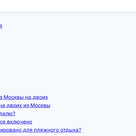
й
з Москвы на двоих
на двоих из Москвы
еделю?
все включено
тировано для пляжного отдыха?