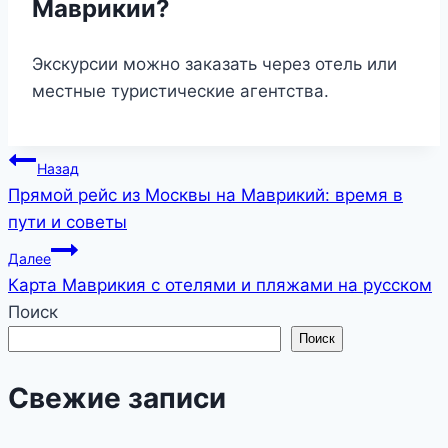
Маврикии?
Экскурсии можно заказать через отель или
местные туристические агентства.
Навигация
Назад
Прямой рейс из Москвы на Маврикий: время в
по
пути и советы
записям
Далее
Карта Маврикия с отелями и пляжами на русском
Поиск
Поиск
Свежие записи