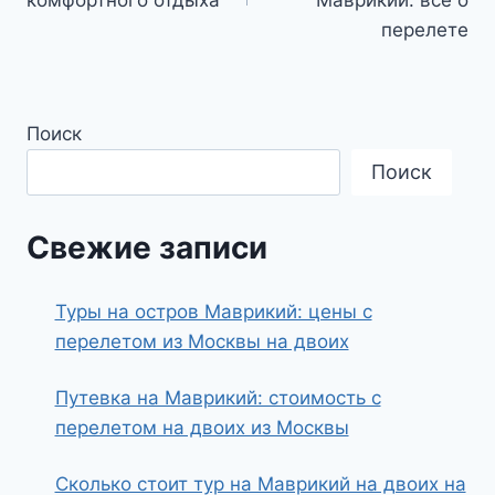
записям
комфортного отдыха
Маврикий: все о
перелете
Поиск
Поиск
Свежие записи
Туры на остров Маврикий: цены с
перелетом из Москвы на двоих
Путевка на Маврикий: стоимость с
перелетом на двоих из Москвы
Сколько стоит тур на Маврикий на двоих на