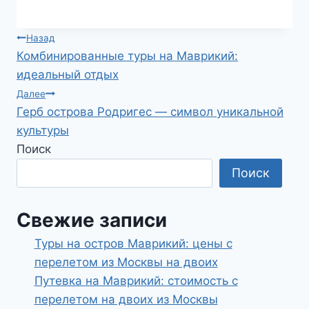
Навигация
Назад
Комбинированные туры на Маврикий:
по
идеальный отдых
записям
Далее
Герб острова Родригес — символ уникальной
культуры
Поиск
Поиск
Свежие записи
Туры на остров Маврикий: цены с
перелетом из Москвы на двоих
Путевка на Маврикий: стоимость с
перелетом на двоих из Москвы