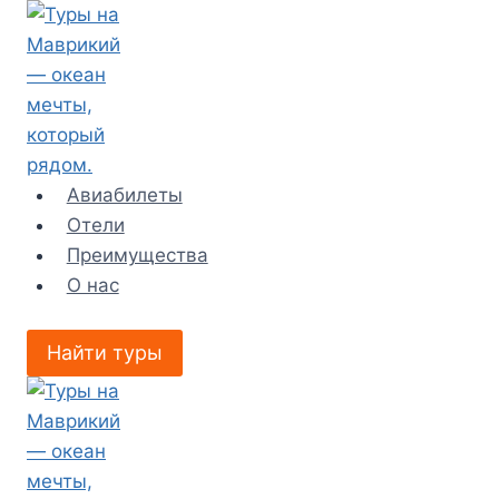
Перейти
к
содержимому
Авиабилеты
Отели
Преимущества
О нас
Найти туры