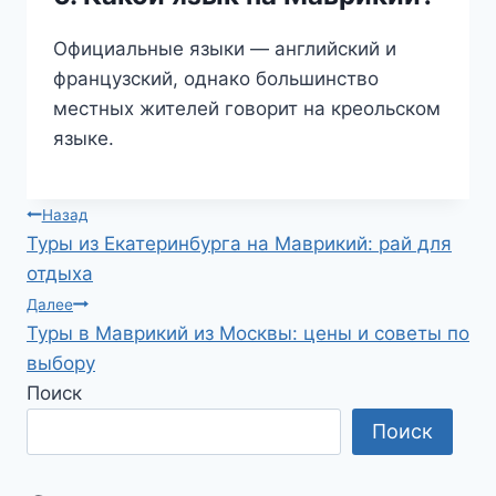
Официальные языки — английский и
французский, однако большинство
местных жителей говорит на креольском
языке.
Навигация
Назад
Туры из Екатеринбурга на Маврикий: рай для
по
отдыха
записям
Далее
Туры в Маврикий из Москвы: цены и советы по
выбору
Поиск
Поиск