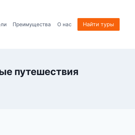
Найти туры
ели
Преимущества
О нас
мые путешествия