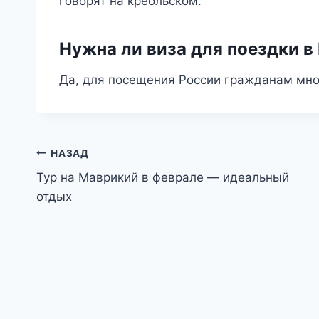
говорят на креольском.
Нужна ли виза для поездки в
Да, для посещения России гражданам мно
Навигация
НАЗАД
Тур на Маврикий в феврале — идеальный
по
отдых
записям