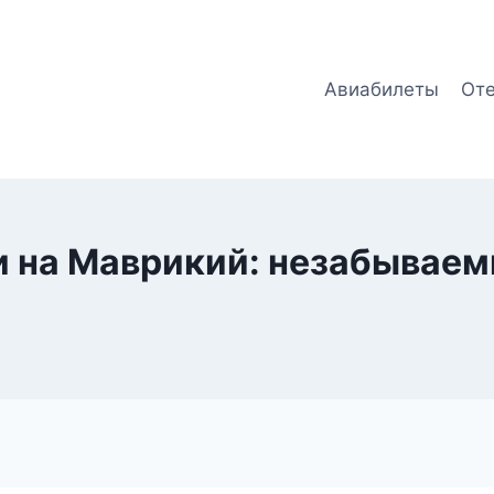
Авиабилеты
От
и на Маврикий: незабывае