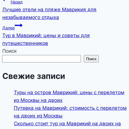
Навигация
Назад
Лучшие отели на пляже Маврикия для
по
незабываемого отдыха
записям
Далее
Тур в Маврикий: цены и советы для
путешественников
Поиск
Поиск
Свежие записи
Туры на остров Маврикий: цены с перелетом
из Москвы на двоих
Путевка на Маврикий: стоимость с перелетом
на двоих из Москвы
Сколько стоит тур на Маврикий на двоих на