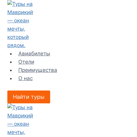
Перейти
к
содержимому
Авиабилеты
Отели
Преимущества
О нас
Найти туры