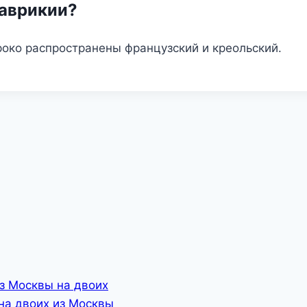
Маврикии?
око распространены французский и креольский.
з Москвы на двоих
на двоих из Москвы