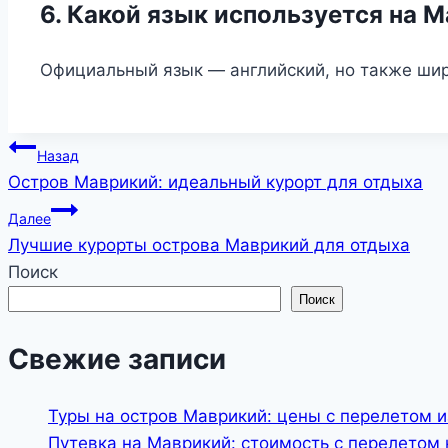
6. Какой язык используется на 
Официальный язык — английский, но также шир
Навигация
Назад
Остров Маврикий: идеальный курорт для отдыха
по
Далее
записям
Лучшие курорты острова Маврикий для отдыха
Поиск
Поиск
Свежие записи
Туры на остров Маврикий: цены с перелетом и
Путевка на Маврикий: стоимость с перелетом 