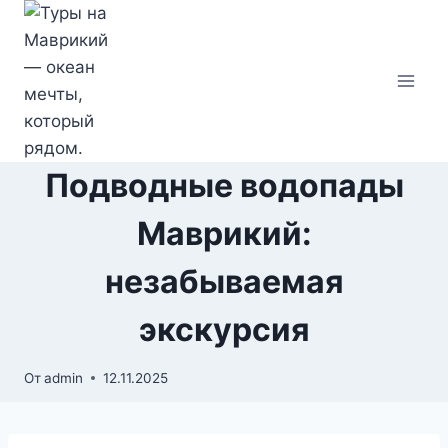
Перейти
к
содержимому
Подводные водопады
Маврикий:
незабываемая
экскурсия
От
admin
12.11.2025