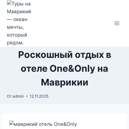
Перейти
к
содержимому
Роскошный отдых в
отеле One&Only на
Маврикии
От
admin
12.11.2025