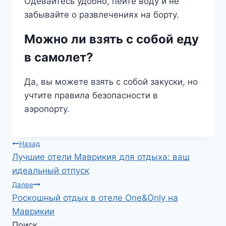
Одевайтесь удобно, пейте воду и не
забывайте о развлечениях на борту.
Можно ли взять с собой еду
в самолет?
Да, вы можете взять с собой закуски, но
учтите правила безопасности в
аэропорту.
Навигация
Назад
Лучшие отели Маврикия для отдыха: ваш
по
идеальный отпуск
записям
Далее
Роскошный отдых в отеле One&Only на
Маврикии
Поиск